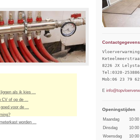
Contactgegevens
Vloerverwarming
Keteelmeerstraa
8226 JX Lelystad
Tel:0320-253886

Mob:06 23 79 62
E
info@topvloerverw
iggen als ik kies ...
 CV of op de ...
 goed voor de ...
Openingstijden
rming?
Maandag
10:00
meterkast worden ...
Dinsdag
10:00
Woensdag
10:00