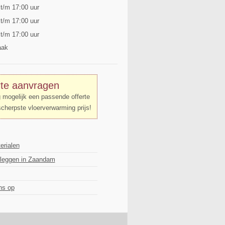
 t/m 17:00 uur
 t/m 17:00 uur
 t/m 17:00 uur
aak
rte aanvragen
g mogelijk een passende offerte
scherpste vloerverwarming prijs!
erialen
nleggen in Zaandam
ns op