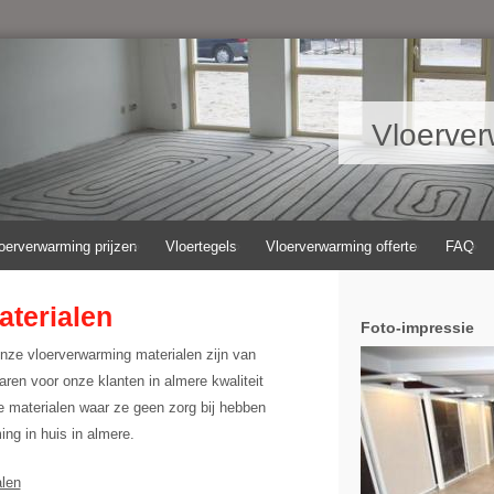
Vloerver
oerverwarming prijzen
Vloertegels
Vloerverwarming offerte
FAQ
terialen
Foto-impressie
nze vloerverwarming materialen zijn van
aren voor onze klanten in almere kwaliteit
 materialen waar ze geen zorg bij hebben
ng in huis in almere.
alen