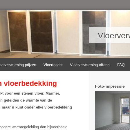
Vloerver
oerverwarming prijzen
Vloertegels
Vloerverwarming offerte
FAQ
n vloerbedekking
Foto-impressie
kt voor een stenen vloer. Marmer,
izen geleiden de warmte van de
, maar u kunt onder elke vloerbedekking
ogere warmtegeleiding dan bijvoorbeeld