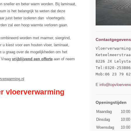
n sneller en beter warm worden. Bij laminaat,
eum is het belangrijk te weten dat deze
r juist beter isoleren dan vloertegels.
den zal een hoop warmte verloren gaan.
combineerd worden met marmer, siergrind,
Contactgegevens
r u kiest voor een houten vloer, laminaat,
Vloerverwarming
e u graag over de mogelijkheden om het
Keteelmeerstraa
. Vraag
vrijblijvend een offerte
aan of neem
8226 JX Lelystad
Tel:0320-253886

Mob:06 23 79 62
rverwarming.nl
E
info@topvloerverw
er vloerverwarming
Openingstijden
Maandag
10:00
Dinsdag
10:00
Woensdag
10:00