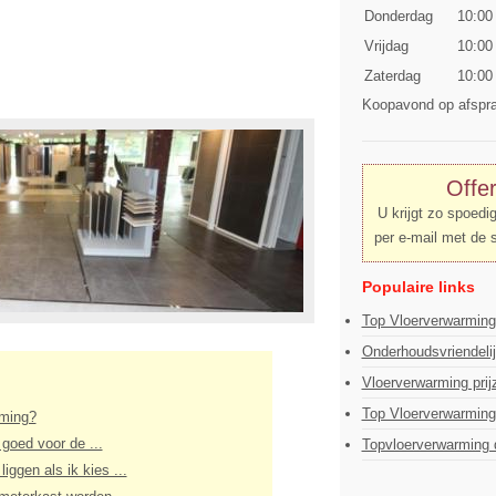
Donderdag
10:00
Vrijdag
10:00
Zaterdag
10:00
Koopavond op afspr
Offe
U krijgt zo spoedi
per e-mail met de 
Populaire links
Top Vloerverwarmin
Onderhoudsvriendeli
Vloerverwarming prij
Top Vloerverwarming
rming?
 goed voor de ...
Topvloerverwarming 
iggen als ik kies ...