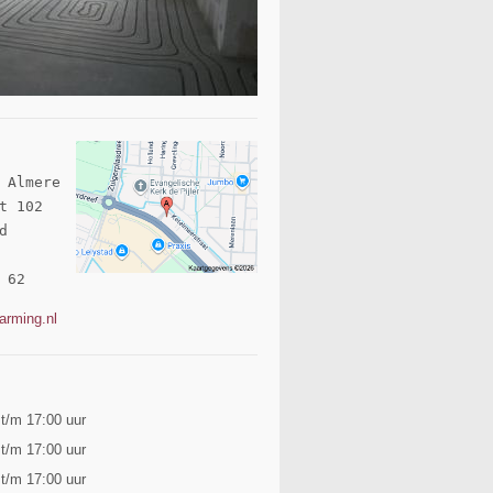
 Almere

t 102 

 

 62
arming.nl
 t/m 17:00 uur
 t/m 17:00 uur
 t/m 17:00 uur