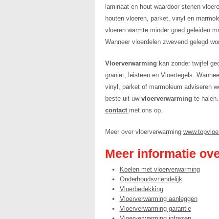
laminaat en hout waardoor stenen vloere
houten vloeren, parket, vinyl en marmol
vloeren warmte minder goed geleiden maa
Wanneer vloerdelen zwevend gelegd wor
Vloerverwarming
kan zonder twijfel ge
graniet, leisteen en Vloertegels. Wannee
vinyl, parket of marmoleum adviseren w
beste uit uw
vloerverwarming
te halen
contact
met ons op.
Meer over vloerverwarming
www.topvloe
Meer informatie ov
Koelen met vloerverwarming
Onderhoudsvriendelijk
Vloerbedekking
Vloerverwarming aanleggen
Vloerverwarming garantie
Vloerverwarming infrezen