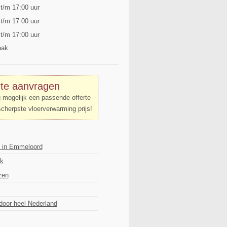
 t/m 17:00 uur
 t/m 17:00 uur
 t/m 17:00 uur
aak
rte aanvragen
g mogelijk een passende offerte
scherpste vloerverwarming prijs!
g in Emmeloord
jk
zen
door heel Nederland