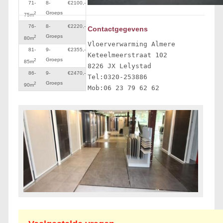
71-
8-
€2100,-
Groeps
2
75m
76-
8-
€2220,-
Contactgegevens
Groeps
2
80m
Vloerverwarming Almere

81-
9-
€2355,-
Keteelmeerstraat 102 

Groeps
2
85m
8226 JX Lelystad 

86-
9-
€2470,-
Tel:0320-253886

Groeps
2
90m
Mob:06 23 79 62 62