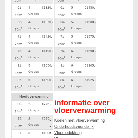
60m
60m
61-
4-
€1320,-
61-
5-
€1450,-
Groeps
Groeps
2
2
65m
65m
66-
4-
€1370,-
66-
5-
€1500,-
Groeps
Groeps
2
2
70m
70m
71-
4-
€1420,-
71-
5-
€1575,-
Groeps
Groeps
2
2
75m
75m
76-
4-
€1490,-
76-
6-
€1690,-
Groeps
Groeps
2
2
80m
80m
81-
5-
€1550,-
81-
6-
€1805,-
Groeps
Groeps
2
2
85m
85m
86-
5-
€1600,-
86-
6-
€1925,-
Groeps
Groeps
2
2
90m
90m
Hoofdverwarming
informatie over
00-
2-
€775,-
vloerverwarming
Groeps
2
14m
15-
2-
€925,-
Koelen met vloerverwarming
Groeps
2
Onderhoudsvriendelijk
20m
Vloerbedekking
21-
3-
€1000,-