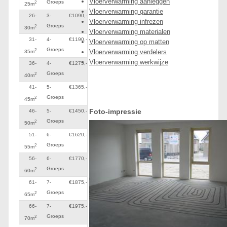
Vloerverwarming aanleggen
Groeps
2
25m
Vloerverwarming garantie
26-
3-
€1090,-
Vloerverwarming infrezen
Groeps
2
30m
Vloerverwarming materialen
31-
4-
€1190,-
Vloerverwarming op matten
Groeps
2
Vloerverwarming verdelers
35m
Vloerverwarming werkwijze
36-
4-
€1275,-
Groeps
2
40m
41-
5-
€1365,-
Groeps
2
45m
Foto-impressie
46-
5-
€1450,-
Groeps
2
50m
51-
6-
€1620,-
Groeps
2
55m
56-
6-
€1770,-
Groeps
2
60m
61-
7-
€1875,-
Groeps
2
65m
66-
7-
€1975,-
Groeps
2
70m