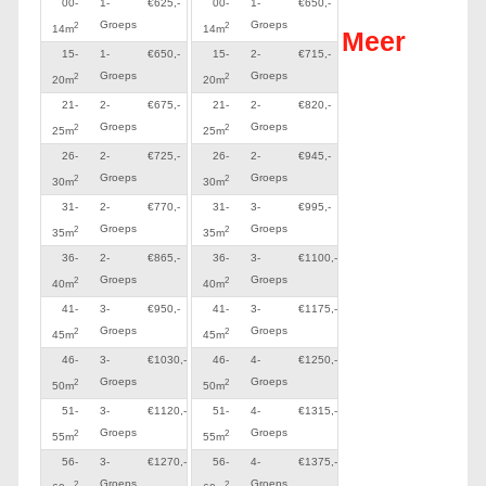
00-
1-
€625,-
00-
1-
€650,-
Groeps
Groeps
2
2
14m
14m
Meer
15-
1-
€650,-
15-
2-
€715,-
Groeps
Groeps
2
2
20m
20m
21-
2-
€675,-
21-
2-
€820,-
Groeps
Groeps
2
2
25m
25m
26-
2-
€725,-
26-
2-
€945,-
Groeps
Groeps
2
2
30m
30m
31-
2-
€770,-
31-
3-
€995,-
Groeps
Groeps
2
2
35m
35m
36-
2-
€865,-
36-
3-
€1100,-
Groeps
Groeps
2
2
40m
40m
41-
3-
€950,-
41-
3-
€1175,-
Groeps
Groeps
2
2
45m
45m
46-
3-
€1030,-
46-
4-
€1250,-
Groeps
Groeps
2
2
50m
50m
51-
3-
€1120,-
51-
4-
€1315,-
Groeps
Groeps
2
2
55m
55m
56-
3-
€1270,-
56-
4-
€1375,-
Groeps
Groeps
2
2