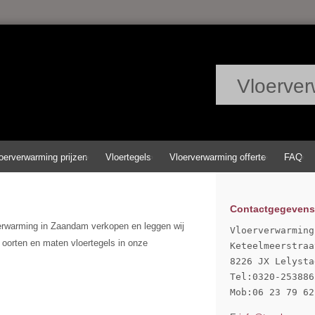
Vloerver
oerverwarming prijzen
Vloertegels
Vloerverwarming offerte
FAQ
Contactgegevens
erwarming in Zaandam verkopen en leggen wij
Vloerverwarming
oorten en maten vloertegels in onze
Keteelmeerstraa
8226 JX Lelystad
Tel:0320-253886

Mob:06 23 79 62