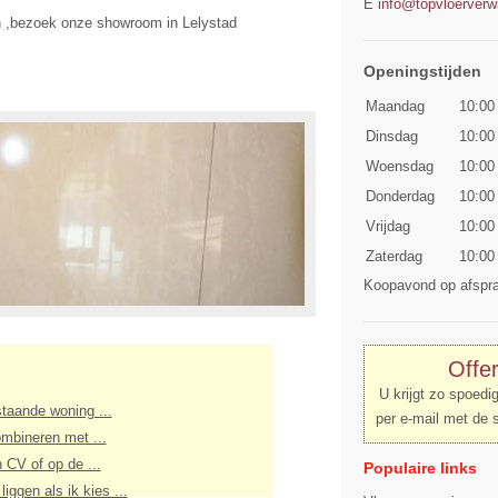
E
info@topvloerverw
ien ,bezoek onze showroom in Lelystad
Openingstijden
Maandag
10:00
Dinsdag
10:00
Woensdag
10:00
Donderdag
10:00
Vrijdag
10:00
Zaterdag
10:00
Koopavond op afspr
Offe
U krijgt zo spoedi
taande woning ...
per e-mail met de 
mbineren met ...
 CV of op de ...
Populaire links
iggen als ik kies ...