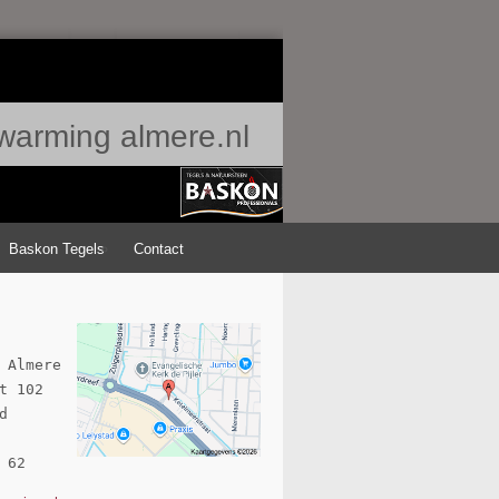
warming almere.nl
Baskon Tegels
Contact
 Almere

t 102 

 

 62